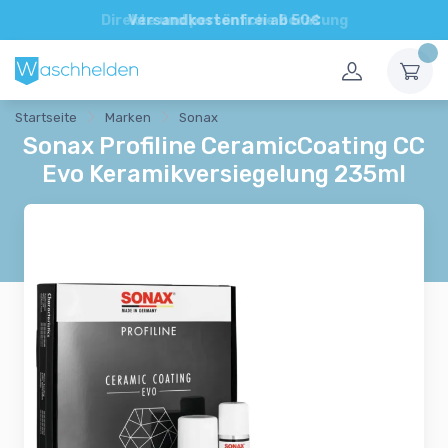
Direkte und persönliche Beratung
Startseite
Marken
Sonax
Sonax Profiline CeramicCoating CC
Evo Keramikversiegelung 235ml