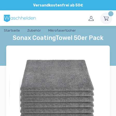
Direkte und persönliche Beratung
Versandkostenfrei ab 50€
Startseite
Zubehör
Mikrofasertücher
Sonax CoatingTowel 50er Pack