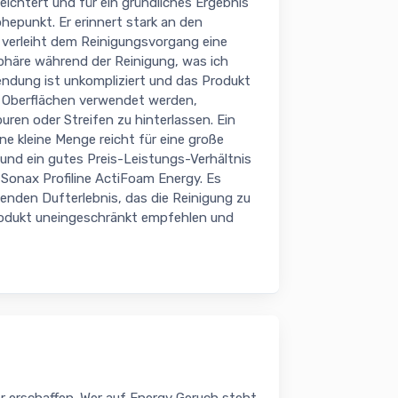
leichtert und für ein gründliches Ergebnis
hepunkt. Er erinnert stark an den
verleiht dem Reinigungsvorgang eine
häre während der Reinigung, was ich
endung ist unkompliziert und das Produkt
en Oberflächen verwendet werden,
uren oder Streifen zu hinterlassen. Ein
ine kleine Menge reicht für eine große
 und ein gutes Preis-Leistungs-Verhältnis
m Sonax Profiline ActiFoam Energy. Es
henden Dufterlebnis, das die Reinigung zu
rodukt uneingeschränkt empfehlen und
r erschaffen. Wer auf Energy Geruch steht,