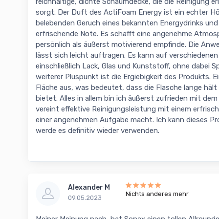
reichhaltige, dichte Schaumdecke, die die Reinigung er
sorgt. Der Duft des ActiFoam Energy ist ein echter Hö
belebenden Geruch eines bekannten Energydrinks und 
erfrischende Note. Es schafft eine angenehme Atmosp
persönlich als äußerst motivierend empfinde. Die Anw
lässt sich leicht auftragen. Es kann auf verschieden
einschließlich Lack, Glas und Kunststoff, ohne dabei Sp
weiterer Pluspunkt ist die Ergiebigkeit des Produkts. E
Fläche aus, was bedeutet, dass die Flasche lange hält
bietet. Alles in allem bin ich äußerst zufrieden mit de
vereint effektive Reinigungsleistung mit einem erfrisc
einer angenehmen Aufgabe macht. Ich kann dieses P
werde es definitiv wieder verwenden.
Alexander M
Nichts anderes mehr
09.05.2023
Meiner Meinung nach, hat Sonax einen tollen Allrounde