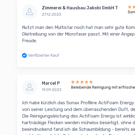
Zimmerei & Hausbau Jakobi GmbH T
Son
27.12.2023
Nutzt man den Multistar noch hat man sehr gute Komb
Gleitreibung von der Microfaser passt. Mit einer Ang
Freude.
Verifizierter Kauf
Marcel P
Belebende Reinigung mit erfrisc
19.09.2023
Ich habe kürzlich das Sonax Profiline ActiFoam Energy
von seiner Leistung und dem überraschenden Duft, der
Die Reinigungsleistung des ActiFoam Energy ist wirk
hartnäckige Flecken werden mühelos beseitigt, ohne 
beeindruckend fand ich die Schaumbildung - bereits e