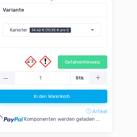
Variante
Kanister
54,62 € (10,92 € pro l)
Gefahrenhinweis
—
Stk
In den Warenkorb
Artikel
..
Komponenten werden geladen ...