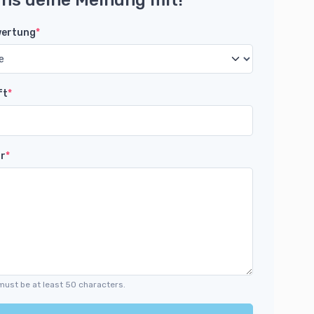
uns deine Meinung mit!
wertung
*
ft
*
r
*
must be at least 50 characters.