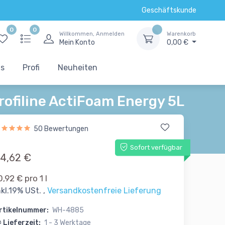
Geschäftskunde
0
0
Willkommen, Anmelden
Warenkorb
Mein Konto
0,00 €
ts
Profi
Neuheiten
rofiline ActiFoam Energy 5L
50 Bewertungen
Sofort verfügbar
4,62 €
0,92 € pro 1 l
nkl.19% USt. ,
Versandkostenfreie Lieferung
rtikelnummer:
WH-4885
Lieferzeit:
1 - 3 Werktage