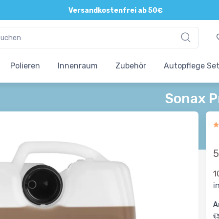
Direkte und persönliche Beratung
Versandkostenfrei ab 50€
Polieren
Innenraum
Zubehör
Autopflege Se
Sonax P
5
1
i
A