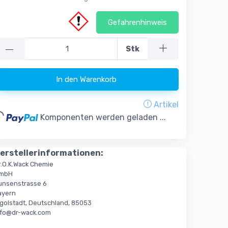
Gefahrenhinweis
—
Stk
In den Warenkorb
Artikel
g...
Komponenten werden geladen ...
erstellerinformationen:
r.O.K.Wack Chemie
mbH
unsenstrasse 6
ayern
ngolstadt, Deutschland, 85053
nfo@dr-wack.com