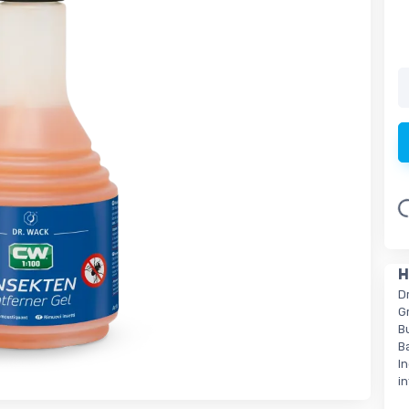
Loadin
H
D
G
B
B
I
i