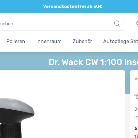
Direkte und persönliche Beratung
Versandkostenfrei ab 50€
Polieren
Innenraum
Zubehör
Autopflege Se
Dr. Wack CW 1:100 In
1
2
i
A