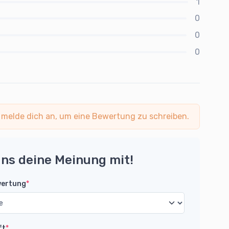
1
0
0
0
 melde dich an, um eine Bewertung zu schreiben.
uns deine Meinung mit!
wertung
*
ft
*