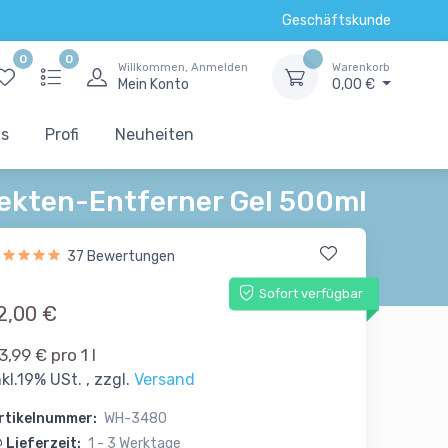
Geschäftskunde
0
0
Willkommen, Anmelden
Warenkorb
Mein Konto
0,00 €
ts
Profi
Neuheiten
sekten-Entferner Gel 500ml
37 Bewertungen
Sofort verfügbar
2,00 €
3,99 € pro 1 l
nkl.19% USt. , zzgl.
Versand
rtikelnummer:
WH-3480
Lieferzeit:
1 - 3 Werktage