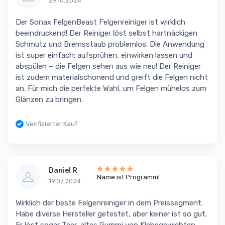
29.10.2024
Der Sonax FelgenBeast Felgenreiniger ist wirklich
beeindruckend! Der Reiniger löst selbst hartnäckigen
Schmutz und Bremsstaub problemlos. Die Anwendung
ist super einfach: aufsprühen, einwirken lassen und
abspülen – die Felgen sehen aus wie neu! Der Reiniger
ist zudem materialschonend und greift die Felgen nicht
an. Für mich die perfekte Wahl, um Felgen mühelos zum
Glänzen zu bringen.
Verifizierter Kauf
Daniel R
Name ist Programm!
19.07.2024
Wirklich der beste Felgenreiniger in dem Preissegment.
Habe diverse Hersteller getestet, aber keiner ist so gut.
Er löst sogar Teer, altes Gummi von Klebegewichten