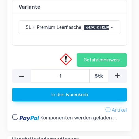
Variante
5L + Premium Leerflasche
64,90 € (12,98 € pro l)
Gefahrenhinweis
—
Stk
In den Warenkorb
Loading...
Artikel
Komponenten werden geladen ...