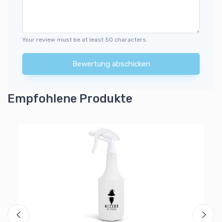
Your review must be at least 50 characters.
Bewertung abschicken
Empfohlene Produkte
Pi
Wi
3
Al
Ra