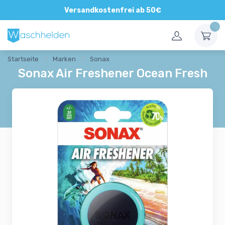
Direkte und persönliche Beratung
Versandkostenfrei ab 50€
Startseite
Marken
Sonax
Sonax Air Freshener Ocean Fresh