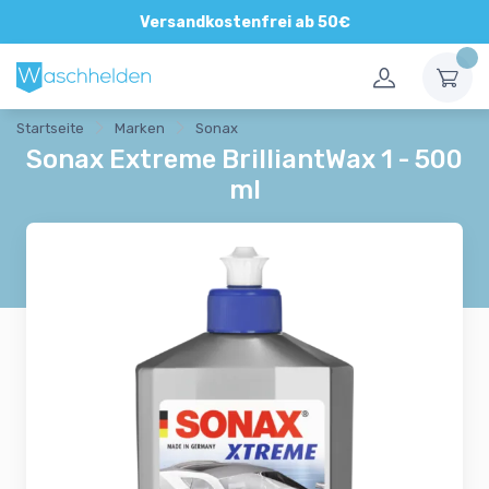
Direkte und persönliche Beratung
Versandkostenfrei ab 50€
Startseite
Marken
Sonax
Sonax Extreme BrilliantWax 1 - 500
ml