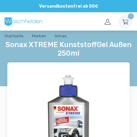
Versandkostenfrei ab 50€
Startseite
Marken
Sonax
Sonax XTREME KunststoffGel Außen
250ml