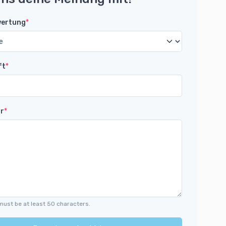
wertung
*
ft
*
r
*
must be at least 50 characters.