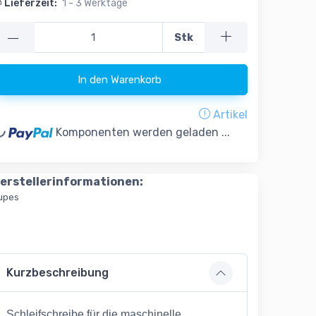
Lieferzeit:
1 - 3 Werktage
—
Stk
In den Warenkorb
g...
Artikel
Komponenten werden geladen ...
erstellerinformationen:
upes
Kurzbeschreibung
Schleifschreibe für die maschinelle