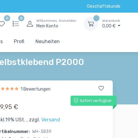
Geschäftskunde
0
0
Willkommen, Anmelden
Warenkorb
Mein Konto
0,00 €
ts
Profi
Neuheiten
Selbstklebend P2000
1 Bewertungen
Sofort verfügbar
9,95 €
nkl.19% USt. , zzgl.
Versand
rtikelnummer:
WH-3839