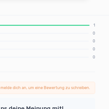
1
0
0
0
0
 melde dich an, um eine Bewertung zu schreiben.
uns deine Meinung mit!