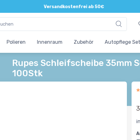
Versandkostenfrei ab 50€
Polieren
Innenraum
Zubehör
Autopflege Se
Rupes Schleifscheibe 35mm 
100Stk
3
i
A