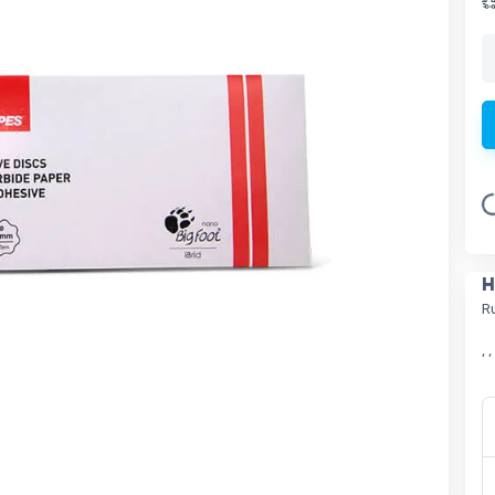
Loadin
H
R
, ,