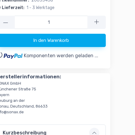
rtikelnummer:
20033458
Lieferzeit:
1 - 3 Werktage
—
In den Warenkorb
..
Komponenten werden geladen ...
erstellerinformationen:
ONAX GmbH
ünchener Straße 75
ayern
euburg an der
onau, Deutschland, 86633
nfo@sonax.de
Kurzbeschreibung