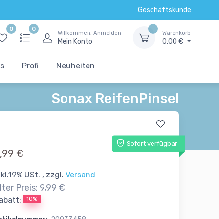
Geschäftskunde
0
0
Willkommen, Anmelden
Warenkorb
Mein Konto
0,00 €
ts
Profi
Neuheiten
Sonax ReifenPinsel
Sofort verfügbar
,99 €
nkl.19% USt. , zzgl.
Versand
lter Preis:
9,99 €
10%
abatt: