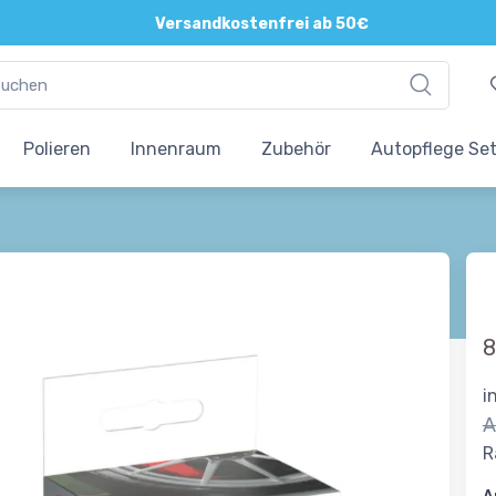
Versandkostenfrei ab 50€
Polieren
Innenraum
Zubehör
Autopflege Se
8
i
A
R