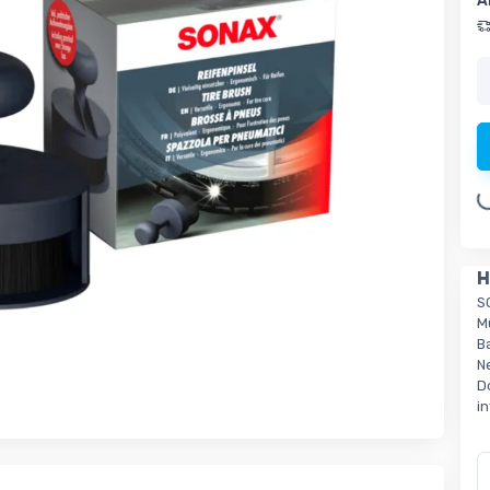
A
Loading.
H
S
M
B
N
D
i