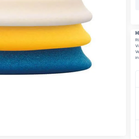
H
R
V
Ve
i