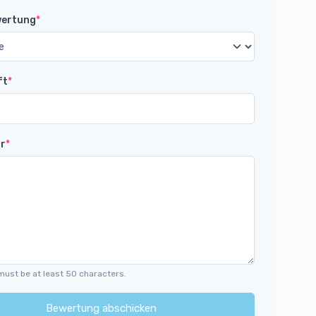
wertung
*
ft
*
r
*
must be at least 50 characters.
Bewertung abschicken