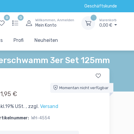
Geschäftskunde
0
0
Willkommen, Anmelden
Warenkorb
Mein Konto
0,00 €
ts
Profi
Neuheiten
ierschwamm 3er Set 125mm
Momentan nicht verfügbar
1,95 €
nkl.19% USt. , zzgl.
Versand
rtikelnummer:
WH-4554