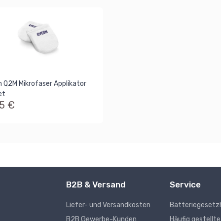
 Q2M Mikrofaser Applikator
et
95 €
B2B & Versand
Service
Liefer- und Versandkosten
Batteriegesetz
s
B2B Gewerbe-Kunden
Häufig gestellt