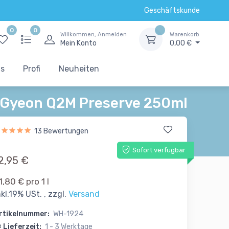
Geschäftskunde
0
0
Willkommen, Anmelden
Warenkorb
Mein Konto
0,00 €
ts
Profi
Neuheiten
Gyeon Q2M Preserve 250ml
13 Bewertungen
Sofort verfügbar
2,95 €
1,80 € pro 1 l
nkl.19% USt. , zzgl.
Versand
rtikelnummer:
WH-1924
Lieferzeit:
1 - 3 Werktage