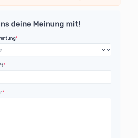
uns deine Meinung mit!
wertung
*
ft
*
r
*