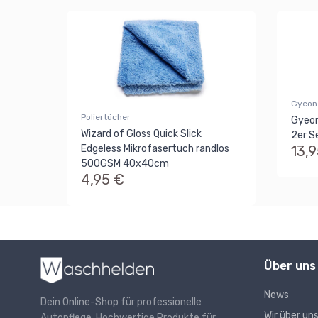
Gyeon
Poliertücher
Gyeon
Wizard of Gloss Quick Slick
2er S
13,
Edgeless Mikrofasertuch randlos
500GSM 40x40cm
4,95 €
Über uns
News
Dein Online-Shop für professionelle
Wir über un
Autopflege. Hochwertige Produkte für