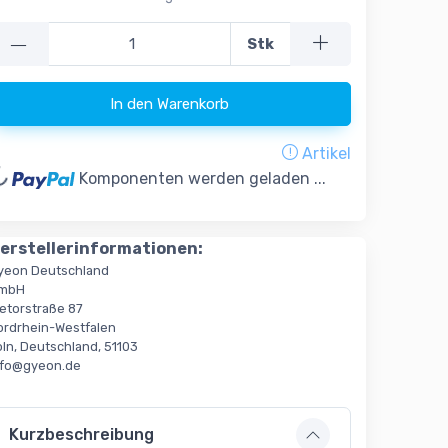
—
Stk
In den Warenkorb
Artikel
oading...
Komponenten werden geladen ...
erstellerinformationen:
yeon Deutschland
mbH
ietorstraße 87
ordrhein-Westfalen
öln, Deutschland, 51103
nfo@gyeon.de
Kurzbeschreibung