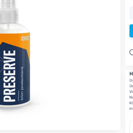
L
H
G
G
V
N
K
i