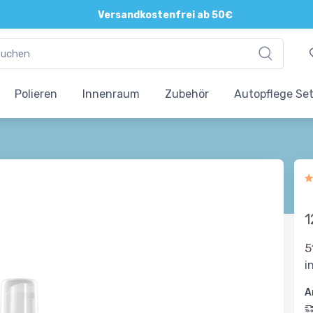
Direkte und persönliche Beratung
Versandkostenfrei ab 50€
Polieren
Innenraum
Zubehör
Autopflege Se
1
5
i
A