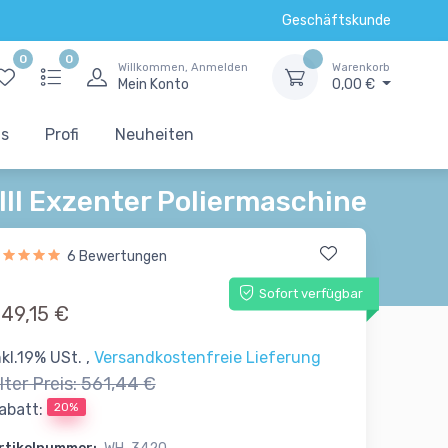
Geschäftskunde
0
0
Willkommen, Anmelden
Warenkorb
Mein Konto
0,00 €
ts
Profi
Neuheiten
III Exzenter Poliermaschine
6 Bewertungen
Sofort verfügbar
49,15 €
nkl.19% USt. ,
Versandkostenfreie Lieferung
lter Preis:
561,44 €
20%
abatt: