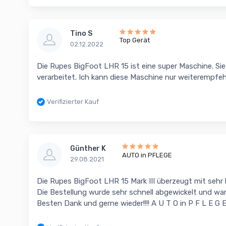
Tino S
Top Gerät
02.12.2022
Die Rupes BigFoot LHR 15 ist eine super Maschine. Sie 
verarbeitet. Ich kann diese Maschine nur weiterempfe
Verifizierter Kauf
Günther K
AUTO in PFLEGE
29.08.2021
Die Rupes BigFoot LHR 15 Mark III überzeugt mit sehr 
Die Bestellung wurde sehr schnell abgewickelt und war
Besten Dank und gerne wieder!!!! A U T O in P F L E G