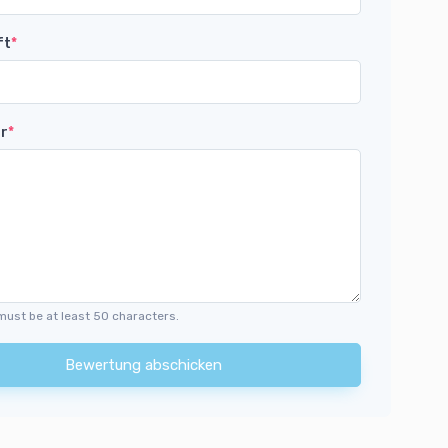
ft
*
r
*
must be at least 50 characters.
Bewertung abschicken