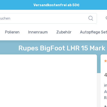
Direkte und persönliche Beratung
Versandkostenfrei ab 50€
Polieren
Innenraum
Zubehör
Autopflege Se
Rupes BigFoot LHR 15 Mark 
4
i
A
R