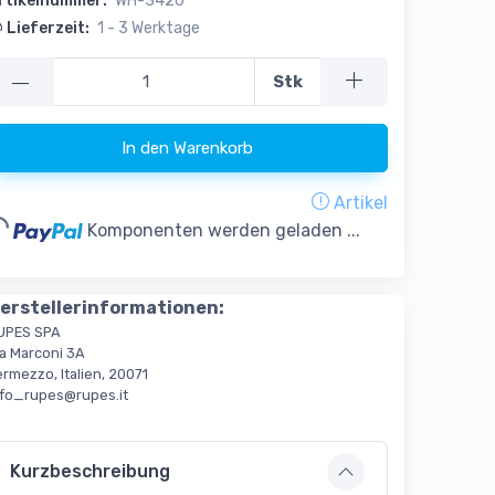
rtikelnummer:
WH-3420
Lieferzeit:
1 - 3 Werktage
—
Stk
In den Warenkorb
Artikel
..
Komponenten werden geladen ...
erstellerinformationen:
UPES SPA
ia Marconi 3A
rmezzo, Italien, 20071
nfo_rupes@rupes.it
Kurzbeschreibung