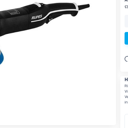
A
Loading.
H
R
V
Ve
i