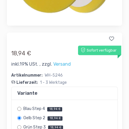
Sofort verfügbar
18,94 €
inkl.19% USt. , zzgl.
Versand
Artikelnummer:
WH-5246
Lieferzeit:
1 - 3 Werktage
Variante
Blau Step 4
18,94 €
Gelb Step 2
18,94 €
Grün Step 3
18,94 €