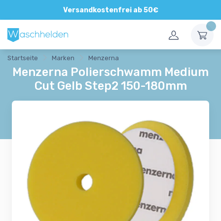
Versandkostenfrei ab 50€
Startseite
Marken
Menzerna
Menzerna Polierschwamm Medium
Cut Gelb Step2 150-180mm