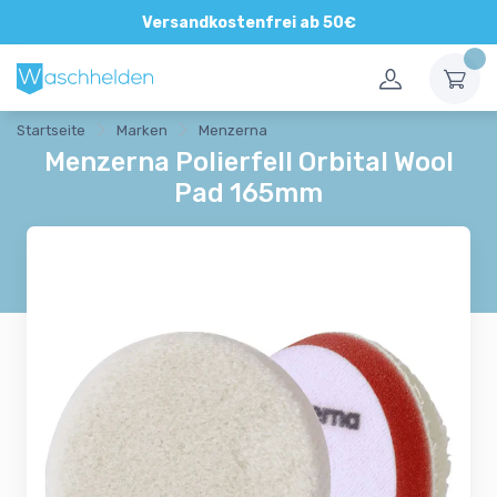
Versandkostenfrei ab 50€
Startseite
Marken
Menzerna
Menzerna Polierfell Orbital Wool
Pad 165mm