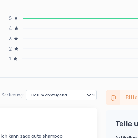
5
4
3
2
1
Sortierung:
Bitte
Teile 
d ich kann sage gute shampoo