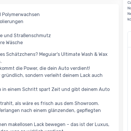
C
N
N
d Polymerwachsen
k
Folierungen
ste und Straßenschmutz
here Wäsche
eines Schätzchens? Meguiar's Ultimate Wash & Wax
.
kommt die Power, die dein Auto verdient!
ur gründlich, sondern verleiht deinem Lack auch
in einem Schritt spart Zeit und gibt deinem Auto
 strahlt, als wäre es frisch aus dem Showroom.
Verlangen nach einem glänzenden, gepflegten
inen makellosen Lack bewegen – das ist der Luxus,