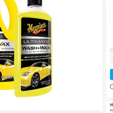
Lo
H
M