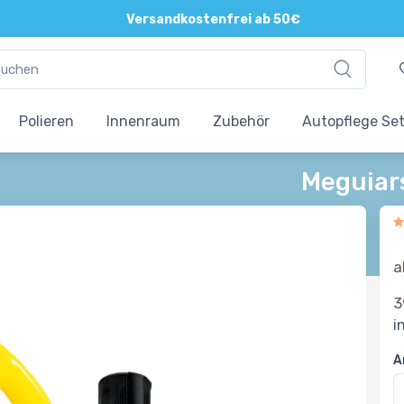
Direkte und persönliche Beratung
Versandkostenfrei ab 50€
Polieren
Innenraum
Zubehör
Autopflege Se
Meguiar
a
3
i
A