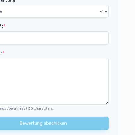
wertung
*
ft
*
r
*
must be at least 50 characters.
Bewertung abschicken