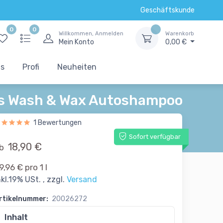
Geschäftskunde
0
0
Willkommen, Anmelden
Warenkorb
Mein Konto
0,00 €
ts
Profi
Neuheiten
s Wash & Wax Autoshampoo
1 Bewertungen
Sofort verfügbar
18,90 €
b
9,96 € pro 1 l
nkl.19% USt. , zzgl.
Versand
rtikelnummer:
20026272
Inhalt