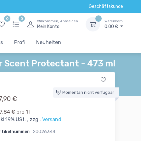
Geschäftskunde
0
0
Willkommen, Anmelden
Warenkorb
Mein Konto
0,00 €
ts
Profi
Neuheiten
r Scent Protectant - 473 ml
Momentan nicht verfügbar
7,90 €
7,84 € pro 1 l
nkl.19% USt. , zzgl.
Versand
rtikelnummer:
20026344