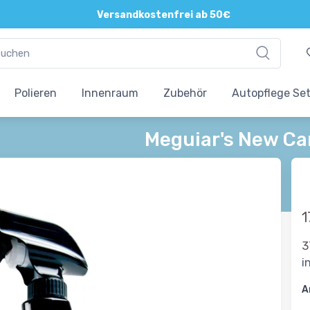
Versandkostenfrei ab 50€
Polieren
Innenraum
Zubehör
Autopflege Se
Meguiar's New Ca
1
3
i
A