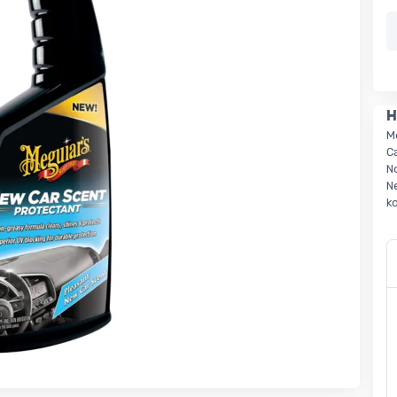
H
M
C
N
N
k