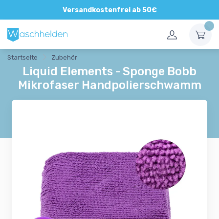
Direkte und persönliche Beratung
Versandkostenfrei ab 50€
Startseite
Zubehör
Liquid Elements - Sponge Bobb
Mikrofaser Handpolierschwamm