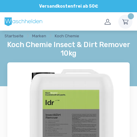
Direkte und persönliche Beratung
Versandkostenfrei ab 50€
Startseite
Marken
Koch Chemie
Koch Chemie Insect & Dirt Remover
10kg