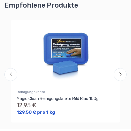
Empfohlene Produkte
Sp
Wi
Reinigungsknete
Sp
Magic Clean Reinigungsknete Mild Blau 100g
6
12,95 €
129,50 € pro 1 kg
Al
Ra