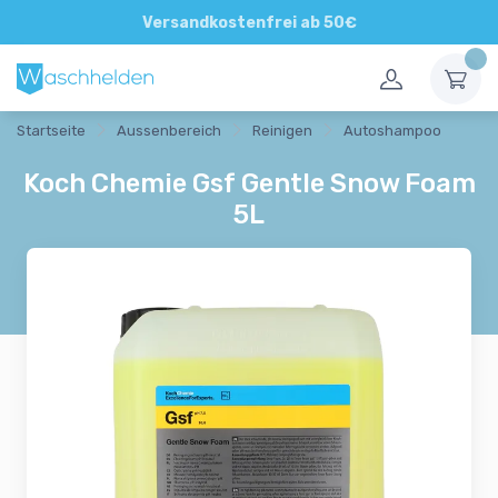
Direkte und persönliche Beratung
Versandkostenfrei ab 50€
Startseite
Aussenbereich
Reinigen
Autoshampoo
Koch Chemie Gsf Gentle Snow Foam
5L