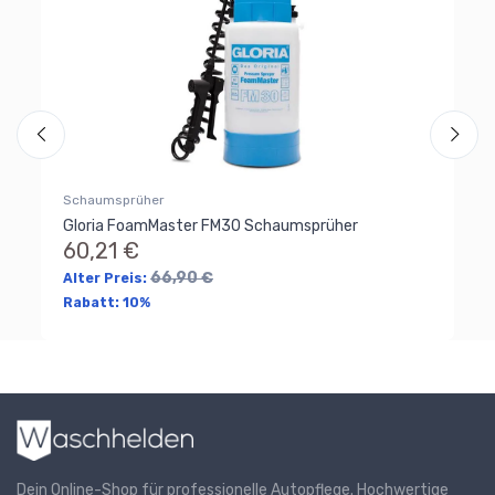
1
Schaumsprüher
Gloria FoamMaster FM30 Schaumsprüher
60,21 €
66,90 €
Alter Preis:
Rabatt:
10%
Dein Online-Shop für professionelle Autopflege. Hochwertige