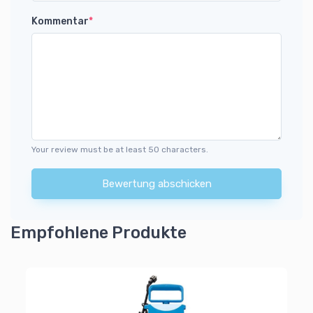
Kommentar
*
Your review must be at least 50 characters.
Bewertung abschicken
Empfohlene Produkte
Wa
Wi