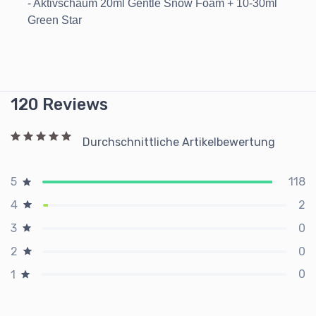
- Aktivschaum 20ml Gentle Snow Foam + 10-30ml
Green Star
120 Reviews
Durchschnittliche Artikelbewertung
118
5
2
4
0
3
0
2
0
1