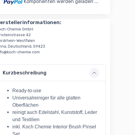
oading...
Komponenten werden geladen ...
erstellerinformationen:
och-Chemie GmbH
insteinstrasse 42
ordrhein-Westfalen
nna, Deutschland, 59423
nfo@koch-chemie.com
Kurzbeschreibung
Ready-to-use
Universalreiniger für alle glatten
Oberflächen
reinigt auch Edelstahl, Kunststoff, Leder
und Textilien
inkl. Koch Chemie Interior Brush Pinsel
Set