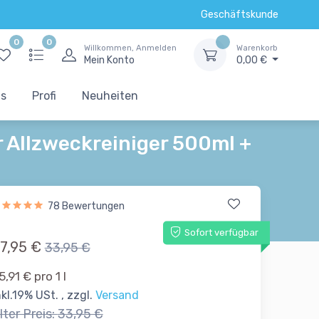
Geschäftskunde
0
0
Willkommen, Anmelden
Warenkorb
Mein Konto
0,00 €
ts
Profi
Neuheiten
 Allzweckreiniger 500ml +
78 Bewertungen
Sofort verfügbar
7,95 €
33,95 €
5,91 € pro 1 l
nkl.19% USt. , zzgl.
Versand
lter Preis:
33,95 €