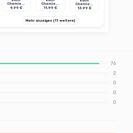
Koch
Koch
Koch
Chemie...
Chemie...
Chemie...
9,99 €
11,99 €
13,99 €
Mehr anzeigen (17 weitere)
76
2
0
0
0