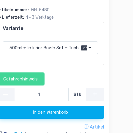
rtikelnummer:
WH-5480
Lieferzeit:
1 - 3 Werktage
Variante
500ml + Interior Brush Set + Tuch
27,95 € (55,91 € pro l)
Gefahrenhinweis
—
Stk
In den Warenkorb
Artikel