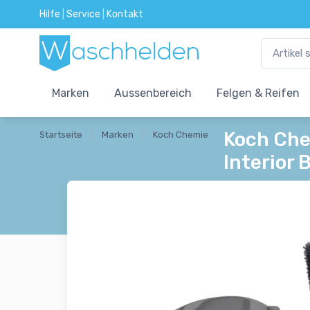
Hilfe
|
Service
|
Kontakt
Marken
Aussenbereich
Felgen & Reifen
Koch Che
Startseite
Marken
Koch Chemie
Interior 