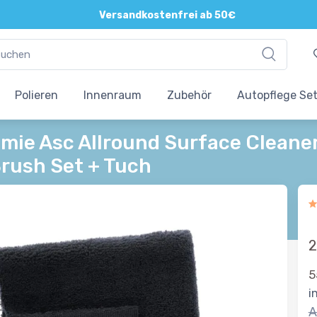
Direkte und persönliche Beratung
Versandkostenfrei ab 50€
Polieren
Innenraum
Zubehör
Autopflege Se
mie Asc Allround Surface Cleaner
Brush Set + Tuch
2
5
i
A