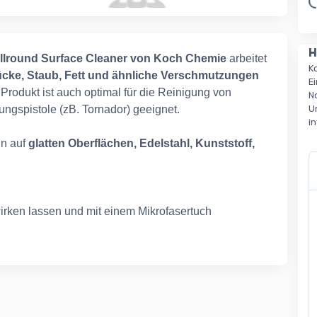
L
H
llround Surface Cleaner von Koch Chemie
arbeitet
K
cke, Staub, Fett und ähnliche Verschmutzungen
E
Produkt ist auch optimal für die Reinigung von
N
igungspistole (zB. Tornador) geeignet.
U
i
n auf
glatten Oberflächen, Edelstahl, Kunststoff,
wirken lassen und mit einem Mikrofasertuch