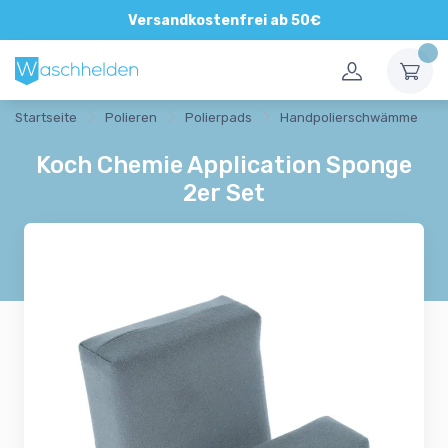
Versandkostenfrei ab 50€
Startseite
Polieren
Polierpads
Handpolierschwämme
Koch Chemie Application Sponge
2er Set