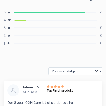
6
5
1
4
0
3
0
2
0
1
Edmund S
Top Finishprodukt
14.10.2021
Der Gyeon Q2M Cure ist eines der besten