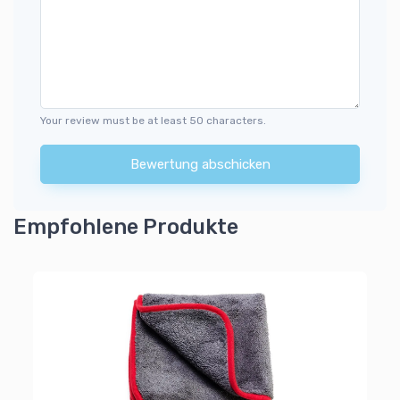
Your review must be at least 50 characters.
Bewertung abschicken
Empfohlene Produkte
Mi
uch
Wi
ra
4