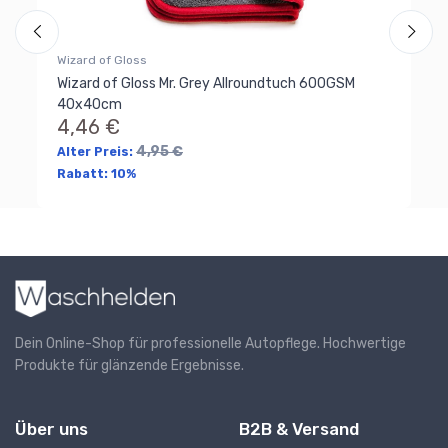
Wizard of Gloss
Wizard of Gloss Mr. Grey Allroundtuch 600GSM
40x40cm
4,46 €
4,95 €
Alter Preis:
Rabatt:
10%
Dein Online-Shop für professionelle Autopflege. Hochwertige
Produkte für glänzende Ergebnisse.
Über uns
B2B & Versand