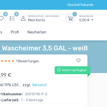
Geschäftskunde
0
0
Willkommen, Anmelden
Warenkorb
Mein Konto
0,00 €
ts
Profi
Neuheiten
d Wascheimer 3,5 GAL - weiß
1 Bewertungen
Sofort verfügbar
,99 €
nkl.19% USt. , zzgl.
Versand
rtikelnummer:
20010118-P-2
Lieferzeit:
1 - 3 Werktage