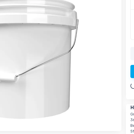
Loading.
H
G
3
Be
S