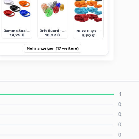
Gamma Seal...
Grit Guard -...
Nuke Guys...
14,95 €
10,99 €
9,90 €
Mehr anzeigen (17 weitere)
1
0
0
0
0