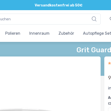
Versandkostenfrei ab 50€
Polieren
Innenraum
Zubehör
Autopflege Se
Grit Guar
9
i
A