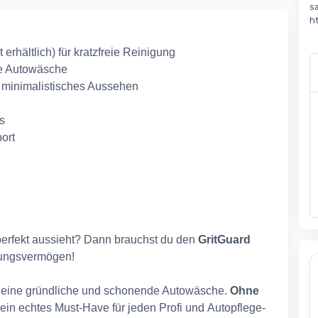
s
h
erhältlich) für kratzfreie Reinigung
he Autowäsche
d minimalistisches Aussehen
s
port
 perfekt aussieht? Dann brauchst du den
GritGuard
sungsvermögen!
für eine gründliche und schonende Autowäsche.
Ohne
– ein echtes Must-Have für jeden Profi und Autopflege-