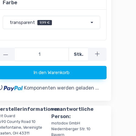
Farbe
transparent
9,99 €
—
Stk.
In den Warenkorb
..
Komponenten werden geladen ...
erstellerinformationen:
verantwortliche
rit Guard
Person:
690 County Road 10
motodox GmbH
llefontaine, Vereinigte
Niedernberger Str. 10
taaten, OH 43311
Bayern