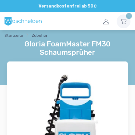
Direkte und persönliche Beratung
Versandkostenfrei ab 50€
Startseite
Zubehör
Gloria FoamMaster FM30
Schaumsprüher