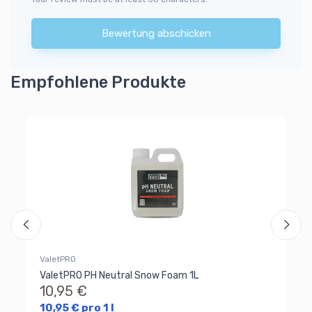
Bewertung abschicken
Empfohlene Produkte
Pi
Wi
4
Al
Ra
ValetPRO
ValetPRO PH Neutral Snow Foam 1L
10,95 €
10,95 € pro 1 l