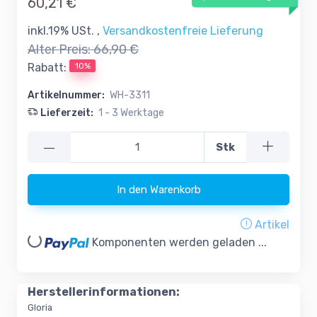
60,21 €
inkl.19% USt. ,
Versandkostenfreie Lieferung
Alter Preis:
66,90 €
10%
Rabatt:
Artikelnummer:
WH-3311
Lieferzeit:
1 - 3 Werktage
—
Stk
In den Warenkorb
Artikel
oading...
Komponenten werden geladen ...
Herstellerinformationen:
Gloria