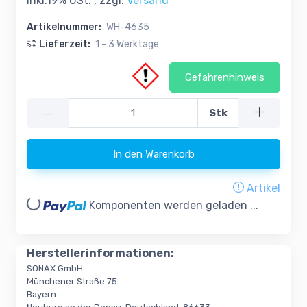
inkl.19% USt. , zzgl.
Versand
Artikelnummer:
WH-4635
Lieferzeit:
1 - 3 Werktage
Gefahrenhinweis
—
Stk
In den Warenkorb
Artikel
oading...
Komponenten werden geladen ...
Herstellerinformationen:
SONAX GmbH
Münchener Straße 75
Bayern