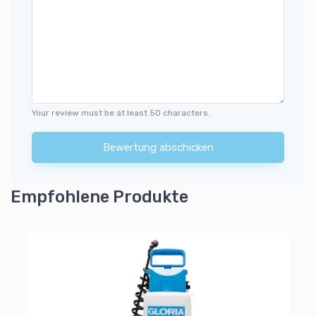
Your review must be at least 50 characters.
Bewertung abschicken
Empfohlene Produkte
Wi
Wi
1