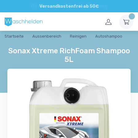
Direkte und persönliche Beratung
Versandkostenfrei ab 50€
Startseite
Aussenbereich
Reinigen
Autoshampoo
Sonax Xtreme RichFoam Shampoo
5L