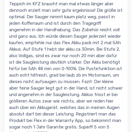
Teppich im KFZ braucht man mal etwas länger aber
dennoch erzielt man sehr gute ergebnisse! Die größe ist
optimal. Der Sauger nimmt kaum platz weg, passt in
jeden Kofferraum und ist durch den Tragegriff
angenehm in der Handhabung. Das Zubehör reicht voll
und ganz aus. Ich würde diesen Sauger jederzeit wieder
kaufen, empfehle nur das Flex Akku pack mit 2 mal 5Ah
Akkus. Auf Stufe 1 hebt der akku ca 30min. Bei Stufe 2,
also Vollgas, sind es zwar nur noch 20 min aber dafür
ist die Saugleistung deutlich stärker. Der Akku benötigt
hirfür bei 5Ah 48 min von 0-100%. Die Pustefunktion ist
auch echt hilfreich, grad bei laub zb im Motorraum, um
dieses nicht aufsaugen zu müssen. Fazit: Der kleine
aber feine Sauger liegt gut in der Hand, ist nicht schwer
und angenehm in der Saugleistung. Akkus frisst er bei
größeren Autos zwar wie nichts, aber wir reden hier
auch über ein Akkugerät, welches das in meinen Augen
absolut darf bei dieser Leistung. Registriert man das
Produkt bei Flex in der Warranty App, so bekommt man
sogar noch 1 Jahr Garantie gratis. Super!!! 5 von 5