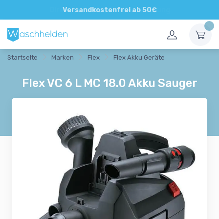
Direkte und persönliche Beratung
Versandkostenfrei ab 50€
Startseite
Marken
Flex
Flex Akku Geräte
Flex VC 6 L MC 18.0 Akku Sauger