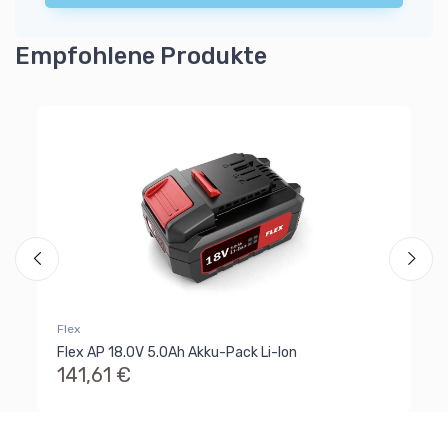
Empfohlene Produkte
St
Fl
5
Flex
Flex AP 18.0V 5.0Ah Akku-Pack Li-Ion
141,61 €