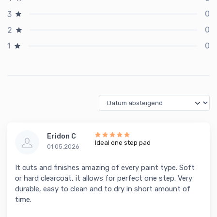
0
3
0
2
0
1
Eridon C
Ideal one step pad
01.05.2026
It cuts and finishes amazing of every paint type. Soft
or hard clearcoat, it allows for perfect one step. Very
durable, easy to clean and to dry in short amount of
time.