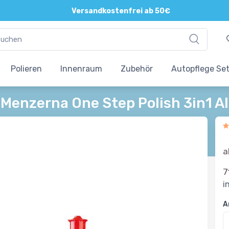
Direkte und persönliche Beratung
Versandkostenfrei ab 50€
Polieren
Innenraum
Zubehör
Autopflege Se
Menzerna One Step Polish 3in1 Al
a
7
i
A