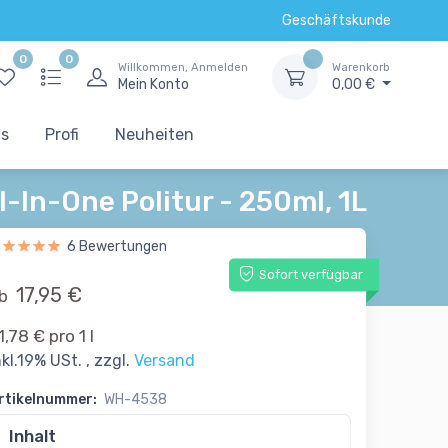
Geschäftskunde
0
0
Willkommen, Anmelden
Warenkorb
Mein Konto
0,00 €
ts
Profi
Neuheiten
l-In-One Politur - 250ml, 1L
6 Bewertungen
Sofort verfügbar
17,95 €
b
1,78 € pro 1 l
nkl.19% USt. , zzgl.
Versand
rtikelnummer:
WH-4538
Inhalt