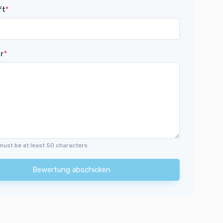
ft
*
r
*
must be at least 50 characters.
Bewertung abschicken