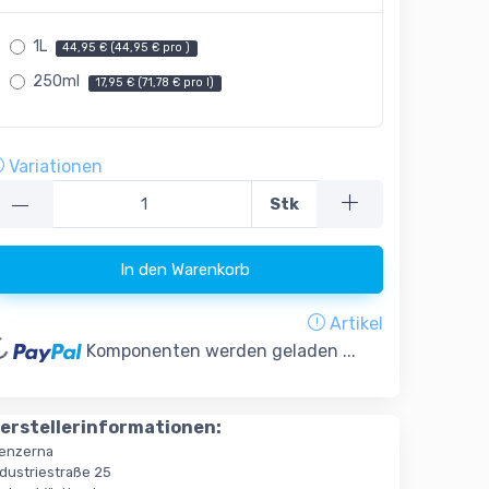
1L
44,95 € (44,95 € pro )
250ml
17,95 € (71,78 € pro l)
Variationen
—
Stk
In den Warenkorb
Artikel
oading...
Komponenten werden geladen ...
erstellerinformationen:
enzerna
ndustriestraße 25