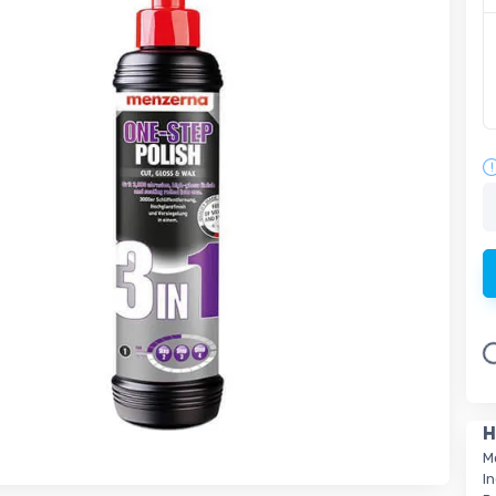
L
H
M
I