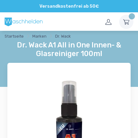
Direkte und persönliche Beratung
Versandkostenfrei ab 50€
Startseite
Marken
Dr. Wack
Dr. Wack A1 All in One Innen- &
Glasreiniger 100ml