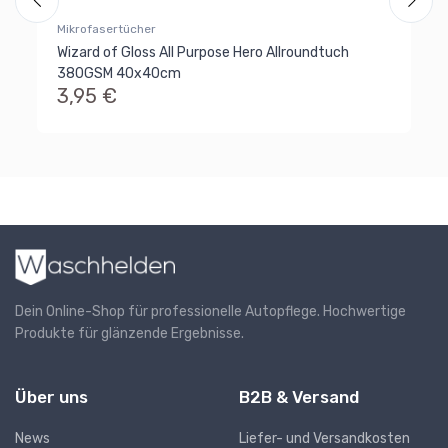
Wi
Mikrofasertücher
Al
SM
Wizard of Gloss All Purpose Hero Allroundtuch
5
380GSM 40x40cm
Al
3,95 €
Ra
Dein Online-Shop für professionelle Autopflege. Hochwertige
Produkte für glänzende Ergebnisse.
Über uns
B2B & Versand
News
Liefer- und Versandkosten