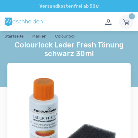
Direkte und persönliche Beratung
Versandkostenfrei ab 50€
Startseite
Marken
Colourlock
Colourlock Leder Fresh Tönung
schwarz 30ml