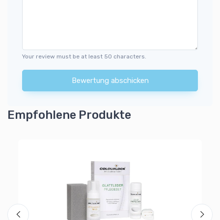
Your review must be at least 50 characters.
Bewertung abschicken
Empfohlene Produkte
Le
Co
5