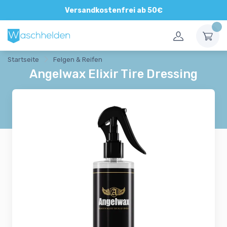
Direkte und persönliche Beratung
Versandkostenfrei ab 50€
Startseite
Felgen & Reifen
Angelwax Elixir Tire Dressing