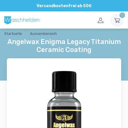
Direkte und persönliche Beratung
Versandkostenfrei ab 50€
Startseite
Aussenbereich
Angelwax Enigma Legacy Titanium
Ceramic Coating