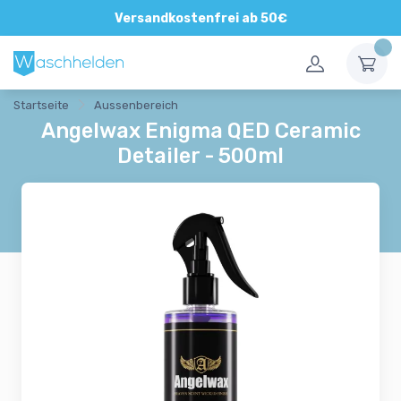
Direkte und persönliche Beratung
Versandkostenfrei ab 50€
Startseite
Aussenbereich
Angelwax Enigma QED Ceramic
Detailer - 500ml