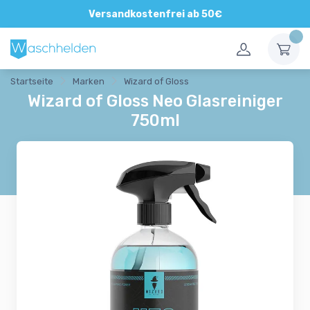
Direkte und persönliche Beratung
Versandkostenfrei ab 50€
Startseite
Marken
Wizard of Gloss
Wizard of Gloss Neo Glasreiniger
750ml