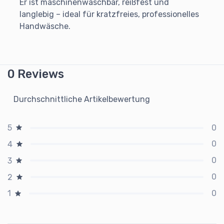
Er ist maschinenwaschbar, reißfest und
langlebig – ideal für kratzfreies, professionelles
Handwäsche.
0 Reviews
Durchschnittliche Artikelbewertung
0
5
0
4
0
3
0
2
0
1