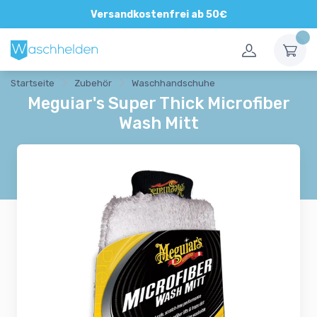
Versandkostenfrei ab 50€
Startseite
Zubehör
Waschhandschuhe
Meguiar's Super Thick Microfiber
Wash Mitt