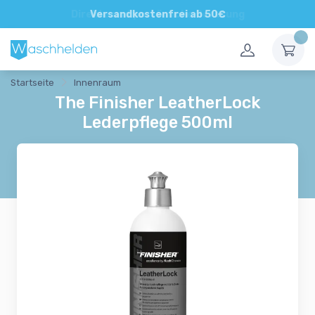
Direkte und persönliche Beratung
Versandkostenfrei ab 50€
Startseite
Innenraum
The Finisher LeatherLock
Lederpflege 500ml