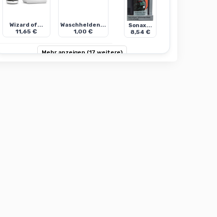
Wizard of...
Waschhelden...
Sonax...
11,65 €
1,00 €
8,54 €
Mehr anzeigen (17 weitere)