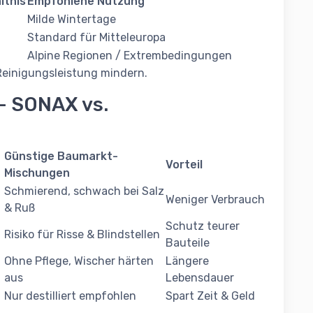
ltnis
Empfohlene Nutzung
Milde Wintertage
Standard für Mitteleuropa
Alpine Regionen / Extrembedingungen
Reinigungsleistung mindern.
 – SONAX vs.
Günstige Baumarkt-
Vorteil
Mischungen
Schmierend, schwach bei Salz
Weniger Verbrauch
& Ruß
Schutz teurer
Risiko für Risse & Blindstellen
Bauteile
Ohne Pflege, Wischer härten
Längere
aus
Lebensdauer
Nur destilliert empfohlen
Spart Zeit & Geld