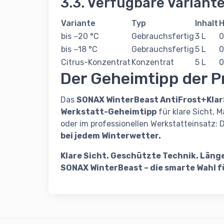
3.3. Verfügbare Variant
Variante
Typ
Inhalt
H
bis −20 °C
Gebrauchsfertig
3 L
0
bis −18 °C
Gebrauchsfertig
5 L
0
Citrus-Konzentrat
Konzentrat
5 L
0
Der Geheimtipp der P
Das
SONAX WinterBeast AntiFrost+Klar
Werkstatt-Geheimtipp
für klare Sicht, M
oder im professionellen Werkstatteinsatz: D
bei jedem Winterwetter.
Klare Sicht. Geschützte Technik. Läng
SONAX WinterBeast – die smarte Wahl f