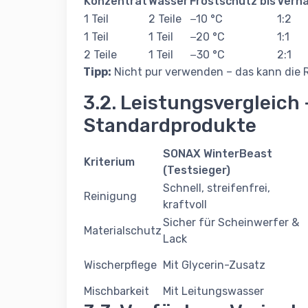
Konzentrat
Wasser
Frostschutz bis
Verhä
1 Teil
2 Teile
−10 °C
1:2
1 Teil
1 Teil
−20 °C
1:1
2 Teile
1 Teil
−30 °C
2:1
Tipp:
Nicht pur verwenden – das kann die 
3.2. Leistungsvergleich
Standardprodukte
SONAX WinterBeast
Kriterium
(Testsieger)
Schnell, streifenfrei,
Reinigung
kraftvoll
Sicher für Scheinwerfer &
Materialschutz
Lack
Wischerpflege
Mit Glycerin-Zusatz
Mischbarkeit
Mit Leitungswasser