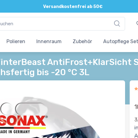
Direkte und persönliche Beratung
Versandkostenfrei ab 50€
Polieren
Innenraum
Zubehör
Autopflege Se
interBeast AntiFrost+KlarSicht 
sfertig bis -20 °C 3L
1
3
i
A