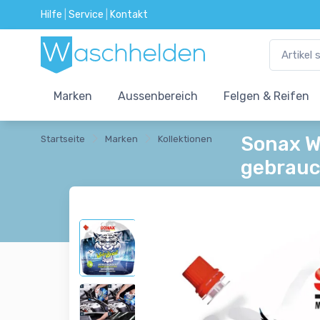
Hilfe
|
Service
|
Kontakt
Marken
Aussenbereich
Felgen & Reifen
Sonax W
Startseite
Marken
Kollektionen
gebrauch