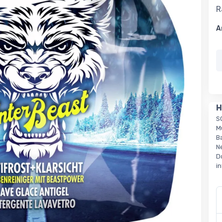
R
A
H
S
M
B
N
D
i