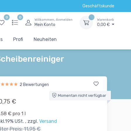
Geschäftskunde
0
0
Willkommen, Anmelden
Warenkorb
Mein Konto
0,00 €
ts
Profi
Neuheiten
Scheibenreiniger
2 Bewertungen
Momentan nicht verfügbar
0,75 €
,58 € pro 1 l
nkl.19% USt. , zzgl.
Versand
lter Preis:
11,95 €