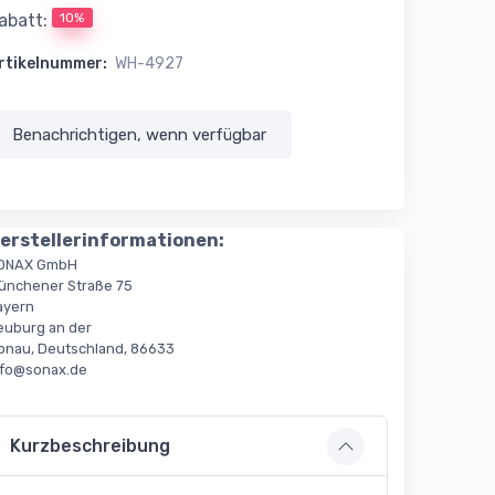
10%
abatt:
rtikelnummer:
WH-4927
Benachrichtigen, wenn verfügbar
erstellerinformationen:
ONAX GmbH
ünchener Straße 75
ayern
euburg an der
onau, Deutschland, 86633
nfo@sonax.de
Kurzbeschreibung