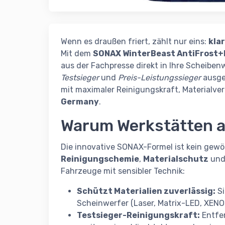
Wenn es draußen friert, zählt nur eins:
kla
Mit dem
SONAX WinterBeast AntiFrost+
aus der Fachpresse direkt in Ihre Scheibe
Testsieger
und
Preis-Leistungssieger
ausge
mit maximaler Reinigungskraft, Materialver
Germany
.
Warum Werkstätten a
Die innovative SONAX-Formel ist kein gewö
Reinigungschemie
,
Materialschutz
un
Fahrzeuge mit sensibler Technik:
Schützt Materialien zuverlässig:
Si
Scheinwerfer (Laser, Matrix-LED, XENON
Testsieger-Reinigungskraft:
Entfer