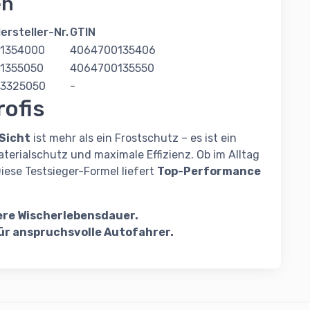
en
ersteller-Nr.
GTIN
1354000
4064700135406
1355050
4064700135550
3325050
-
rofis
Sicht
ist mehr als ein Frostschutz – es ist ein
aterialschutz und maximale Effizienz. Ob im Alltag
iese Testsieger-Formel liefert
Top-Performance
ere Wischerlebensdauer.
ür anspruchsvolle Autofahrer.