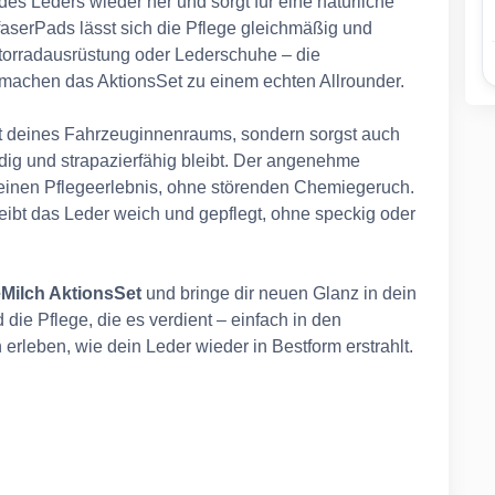
 des Leders wieder her und sorgt für eine natürliche
ofaserPads lässt sich die Pflege gleichmäßig und
Motorradausrüstung oder Lederschuhe – die
 machen das AktionsSet zu einem echten Allrounder.
rt deines Fahrzeuginnenraums, sondern sorgst auch
dig und strapazierfähig bleibt. Der angenehme
einen Pflegeerlebnis, ohne störenden Chemiegeruch.
eibt das Leder weich und gepflegt, ohne speckig oder
ilch AktionsSet
und bringe dir neuen Glanz in dein
ie Pflege, die es verdient – einfach in den
rleben, wie dein Leder wieder in Bestform erstrahlt.