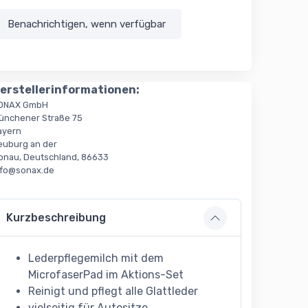
Benachrichtigen, wenn verfügbar
erstellerinformationen:
ONAX GmbH
ünchener Straße 75
ayern
euburg an der
onau, Deutschland, 86633
nfo@sonax.de
Kurzbeschreibung
Lederpflegemilch mit dem
MicrofaserPad im Aktions-Set
Reinigt und pflegt alle Glattleder
vielseitig für Autositze,