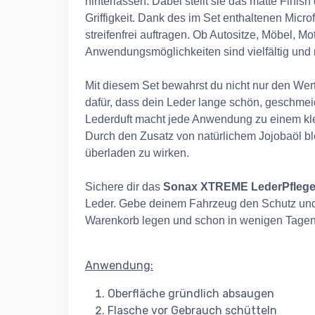
hinterlassen. Dabei stellt sie das matte Finish
Griffigkeit. Dank des im Set enthaltenen Micr
streifenfrei auftragen. Ob Autositze, Möbel, 
Anwendungsmöglichkeiten sind vielfältig und
Mit diesem Set bewahrst du nicht nur den We
dafür, dass dein Leder lange schön, geschmei
Lederduft macht jede Anwendung zu einem kl
Durch den Zusatz von natürlichem Jojobaöl bl
überladen zu wirken.
Sichere dir das
Sonax XTREME LederPflegeM
Leder. Gebe deinem Fahrzeug den Schutz und d
Warenkorb legen und schon in wenigen Tagen e
Anwendung:
Oberfläche gründlich absaugen
Flasche vor Gebrauch schütteln