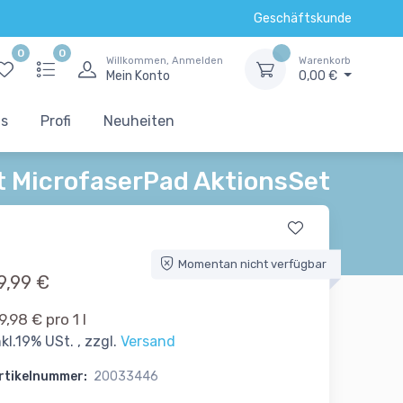
Geschäftskunde
0
0
Willkommen, Anmelden
Warenkorb
Mein Konto
0,00 €
ts
Profi
Neuheiten
 MicrofaserPad AktionsSet
Momentan nicht verfügbar
9,99 €
9,98 € pro 1 l
nkl.19% USt. , zzgl.
Versand
rtikelnummer:
20033446