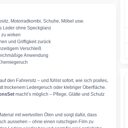
tositz, Motorradkombi, Schuhe, Möbel usw.
es Leder ohne Speckglanz
 zu wirken
en und Griffigkeit zurück
hzeitigem Verschleiß
d gleichmäßige Anwendung
 Chemiegeruch
 auf den Fahrersitz – und fühlst sofort, wie sich pralles,
att trockenem Ledergeruch oder klebriger Oberfläche.
onsSet
macht’s möglich – Pflege, Glätte und Schutz
aterial mit wertvollen Ölen und sorgt dafür, dass
isch aussehen – ohne einen rutschigen Film zu