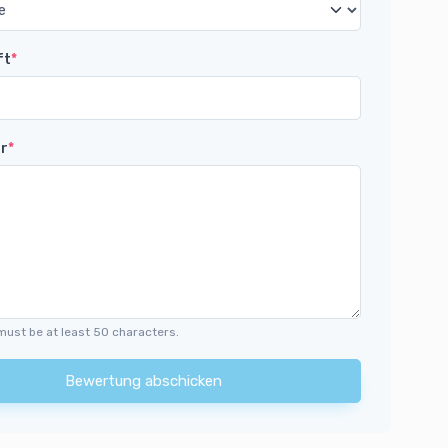
ft
*
r
*
must be at least 50 characters.
Bewertung abschicken