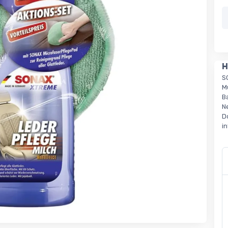
H
S
M
B
N
D
i