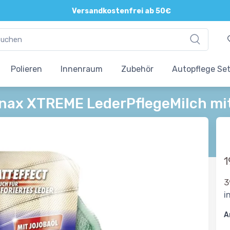
Direkte und persönliche Beratung
Versandkostenfrei ab 50€
Polieren
Innenraum
Zubehör
Autopflege Se
nax XTREME LederPflegeMilch mit
1
3
i
A