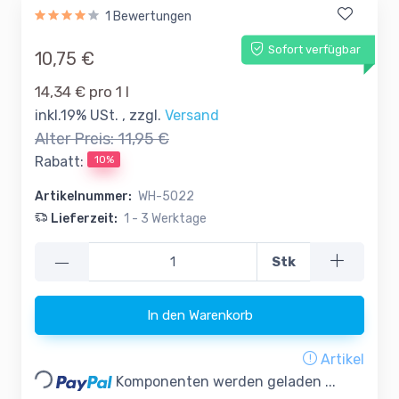
1 Bewertungen
Sofort verfügbar
10,75 €
14,34 € pro 1 l
inkl.19% USt. , zzgl.
Versand
Alter Preis:
11,95 €
10%
Rabatt:
Artikelnummer:
WH-5022
Lieferzeit:
1 - 3 Werktage
—
Stk
In den Warenkorb
Loading...
Artikel
Komponenten werden geladen ...