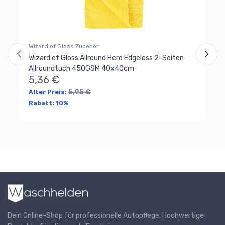
Wizard of Gloss Zubehör
Wizard of Gloss Allround Hero Edgeless 2-Seiten
Allroundtuch 450GSM 40x40cm
5,36 €
Zu
5,95 €
Alter Preis:
Wi
Rabatt:
10%
3
Al
Ra
Dein Online-Shop für professionelle Autopflege. Hochwertige