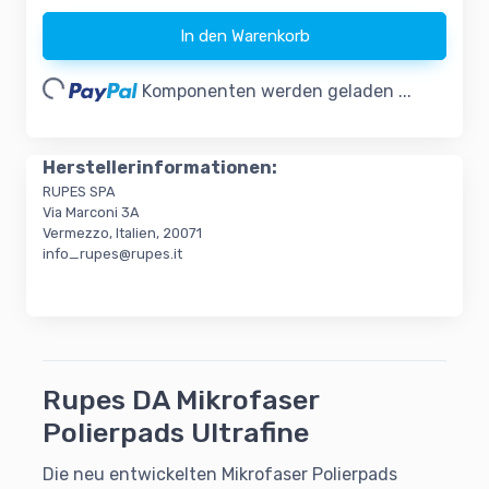
In den Warenkorb
oading...
Komponenten werden geladen ...
Herstellerinformationen:
RUPES SPA
Via Marconi 3A
Vermezzo, Italien, 20071
info_rupes@rupes.it
Rupes DA Mikrofaser
Polierpads Ultrafine
Die neu entwickelten Mikrofaser Polierpads