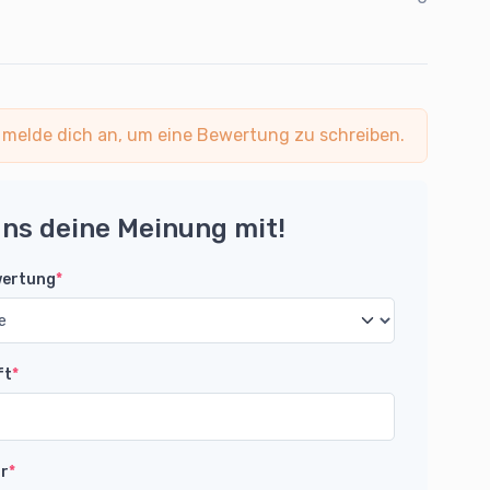
 melde dich an, um eine Bewertung zu schreiben.
uns deine Meinung mit!
wertung
*
ft
*
r
*