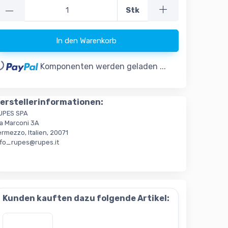
—
Stk
In den Warenkorb
..
Komponenten werden geladen ...
erstellerinformationen:
UPES SPA
ia Marconi 3A
rmezzo, Italien, 20071
nfo_rupes@rupes.it
Kunden kauften dazu folgende Artikel: