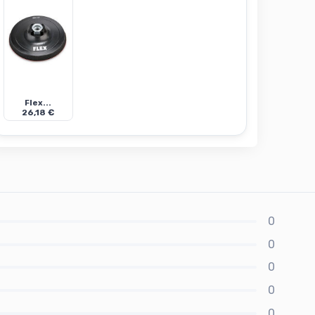
Flex...
26,18 €
0
0
0
0
0