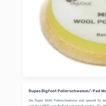
Rupes Bigfoot Polierschwamm
/-Pad
Wo
Die Rupes Wolle Polierschwämme sind speziell für di
und die LHR21 von BigFoot entwickelt worden. Die Obe