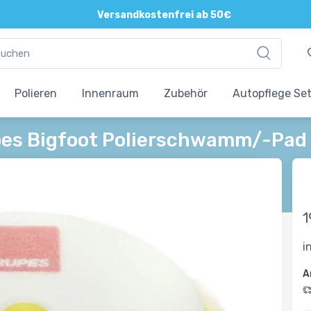
Versandkostenfrei ab 50€
Polieren
Innenraum
Zubehör
Autopflege Se
es Bigfoot Polierschwamm/-Pad 
1
i
A