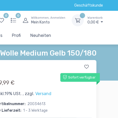
Geschäftskunde
0
0
Willkommen, Anmelden
Warenkorb
Mein Konto
0,00 €
ts
Profi
Neuheiten
Wolle Medium Gelb 150/180
Sofort verfügbar
9,99 €
nkl.19% USt. , zzgl.
Versand
rtikelnummer:
20034613
Lieferzeit:
1 - 3 Werktage