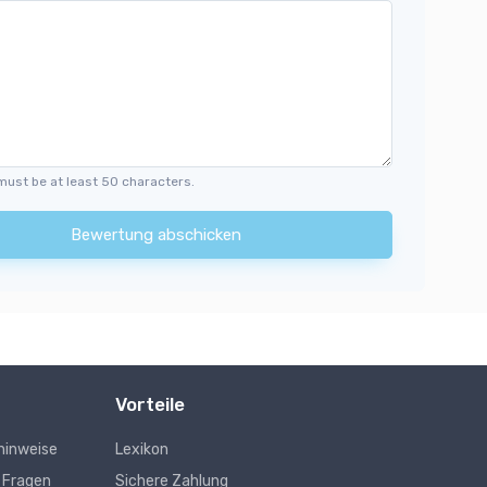
must be at least 50 characters.
Bewertung abschicken
Vorteile
hinweise
Lexikon
e Fragen
Sichere Zahlung