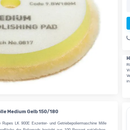
Loading.
H
R
V
Ve
i
lle Medium Gelb 150/180
e Rupes LK 900E Exzenter- und Getriebepoliermaschine Mille
rfläche der Polierpads besteht aus 100 Prozent natürlichen