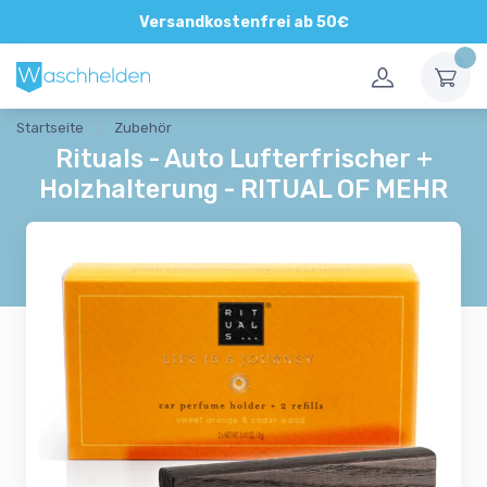
Direkte und persönliche Beratung
Versandkostenfrei ab 50€
Startseite
Zubehör
Rituals - Auto Lufterfrischer +
Holzhalterung - RITUAL OF MEHR