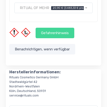
RITUAL OF MEHR
20,90 € (3.483,33 € pro kg)
Momentan
Gefahrenhinweis
Benachrichtigen, wenn verfügbar
Herstellerinformationen:
Rituals Cosmetics Germany GmbH
Stadtwaldgürtel 42
Nordrhein-Westfalen
Köln, Deutschland, 50931
service@rituals.com