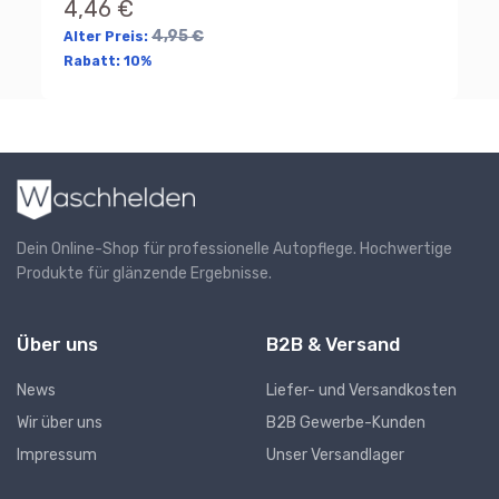
4,46 €
4
4,95 €
Alter Preis:
Rabatt:
10%
Dein Online-Shop für professionelle Autopflege. Hochwertige
Produkte für glänzende Ergebnisse.
Über uns
B2B & Versand
News
Liefer- und Versandkosten
Wir über uns
B2B Gewerbe-Kunden
Impressum
Unser Versandlager