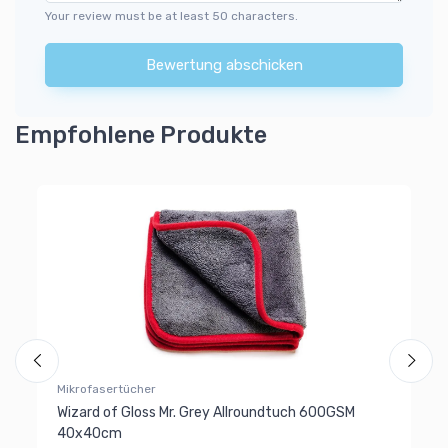
Your review must be at least 50 characters.
Bewertung abschicken
Empfohlene Produkte
Mikrofasertücher
Mi
uch
Wizard of Gloss Mr. Grey Allroundtuch 600GSM
Wi
40x40cm
ra