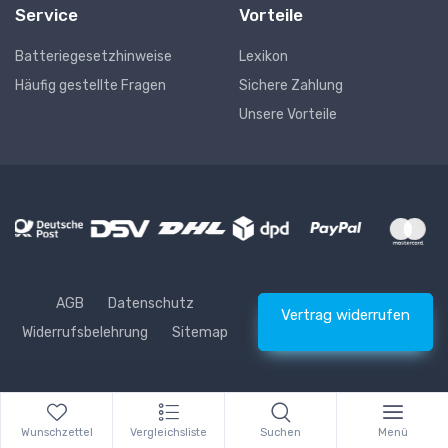
Service
Vorteile
Batteriegesetzhinweise
Lexikon
Häufig gestellte Fragen
Sichere Zahlung
Unsere Vorteile
AGB
Datenschutz
Vertrag widerrufen
Widerrufsbelehrung
Sitemap
* Alle Preise inkl. gesetzlicher USt., zzgl.
Versand
© Waschhelden
Wunschzettel
Vergleichsliste
Suchen
Menü