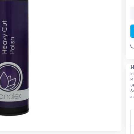
Loading.
H
I
M
S
S
i