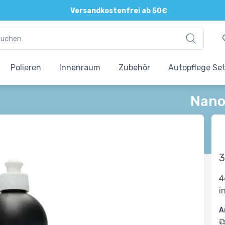
Versandkostenfrei ab 50€
Polieren
Innenraum
Zubehör
Autopflege Se
Nano
3
4
i
A