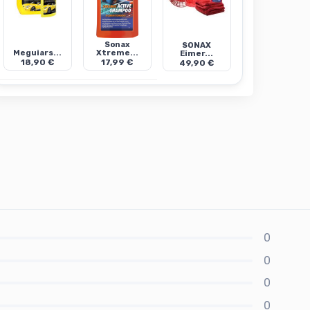
Sonax
SONAX
Meguiars...
Xtreme...
Eimer...
18,90 €
17,99 €
49,90 €
0
0
0
0