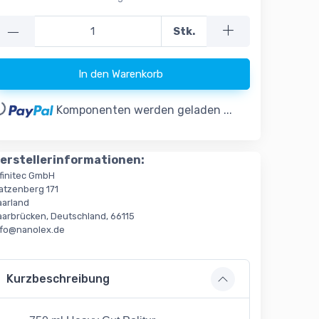
—
Stk.
In den Warenkorb
..
Komponenten werden geladen ...
erstellerinformationen:
nfinitec GmbH
atzenberg 171
aarland
aarbrücken, Deutschland, 66115
nfo@nanolex.de
Kurzbeschreibung