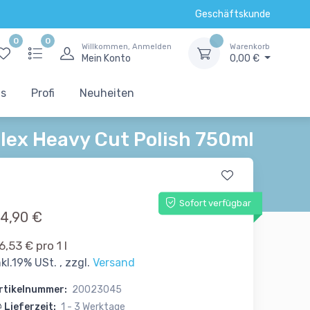
Geschäftskunde
0
0
Willkommen, Anmelden
Warenkorb
Mein Konto
0,00 €
ts
Profi
Neuheiten
lex Heavy Cut Polish 750ml
Sofort verfügbar
4,90 €
6,53 € pro 1 l
nkl.19% USt. , zzgl.
Versand
rtikelnummer:
20023045
Lieferzeit:
1 - 3 Werktage