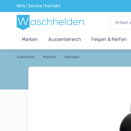
Hilfe
|
Service
|
Kontakt
Marken
Aussenbereich
Felgen & Reifen
Startseite
Marken
Nanolex