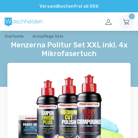
Direkte und persönliche Beratung
Versandkostenfrei ab 50€
Startseite
Autopflege Sets
Menzerna Politur Set XXL inkl. 4x
Mikrofasertuch