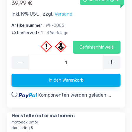
Sofort verfügbar
39,99 €
inkl.19% USt. , zzgl.
Versand
Artikelnummer:
WH-0005
Lieferzeit:
1 - 3 Werktage
Gefahrenhinweis
—
In den Warenkorb
oading...
Komponenten werden geladen ...
Herstellerinformationen:
motodox GmbH
Hansaring 8