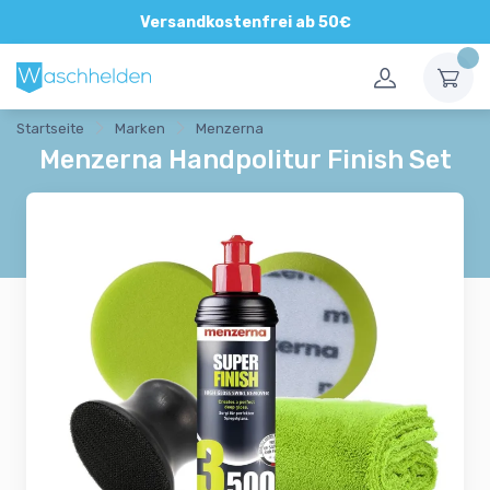
Direkte und persönliche Beratung
Versandkostenfrei ab 50€
Startseite
Marken
Menzerna
Menzerna Handpolitur Finish Set