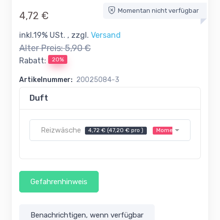
Momentan nicht verfügbar
4,72 €
inkl.19% USt. , zzgl.
Versand
Alter Preis:
5,90 €
20%
Rabatt:
Artikelnummer:
20025084-3
Duft
Reizwäsche
4,72 € (47,20 € pro )
Momentan nicht verfüg
Gefahrenhinweis
Benachrichtigen, wenn verfügbar