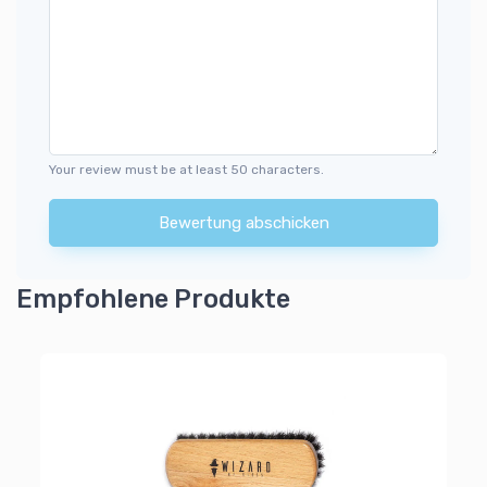
Your review must be at least 50 characters.
Bewertung abschicken
Empfohlene Produkte
Pi
Wi
6
Al