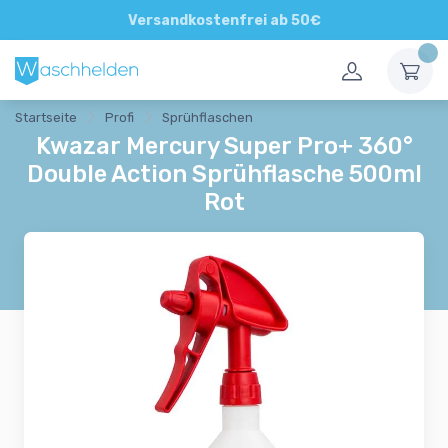
Direkte und persönliche Beratung
Versandkostenfrei ab 50€
Startseite
Profi
Sprühflaschen
Kwazar Mercury Super Pro+ 360°
Double Action Sprühflasche 500ml
Rot