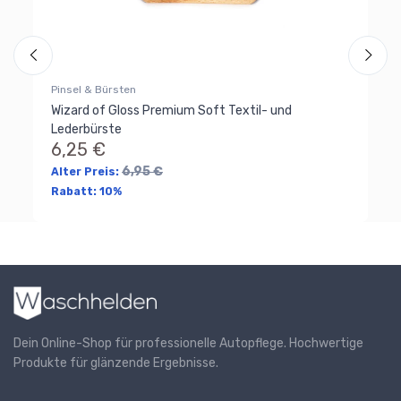
Ra
Pinsel & Bürsten
Wizard of Gloss Premium Soft Textil- und
Lederbürste
6,25 €
6,95 €
Alter Preis:
Rabatt:
10%
Dein Online-Shop für professionelle Autopflege. Hochwertige
Produkte für glänzende Ergebnisse.