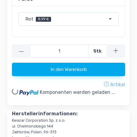
Rot
8,99 €
—
Stk
In den Warenkorb
Artikel
oading...
Komponenten werden geladen ...
Herstellerinformationen:
Kwazar Corporation Sp. z o.o.
ul. Chelmonskiego 144
Jaktorów, Polen, 96-313